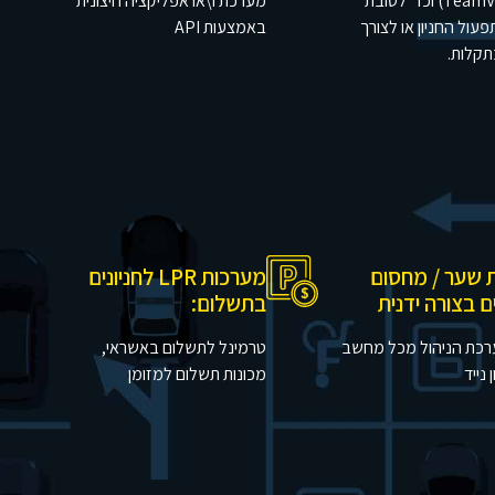
(TeamViewer) וכד' לטובת
מערכת ו\או אפליקציה חיצונית
פעול החניון או לצורך
באמצעות API
תקלות.
 שער / מחסום
מערכות LPR לחניונים
 בצורה ידנית
בתשלום:
רכת הניהול מכל מחשב
טרמינל לתשלום באשראי,
 נייד
מכונות תשלום למזומן