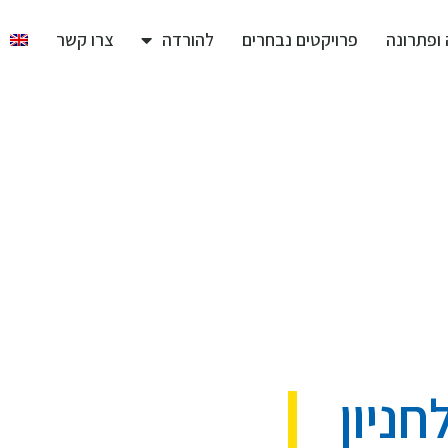
ופתרונה
פרויקטים נבחרים
להורדה
צרו קשר
לחניון LPR
ה לחניון LPR
ניון