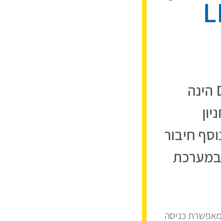
(License Plate Recognition) של +DPM הינה
ון
וסף חיבור
והכול במערכת
ב ומאפשרת כניסה