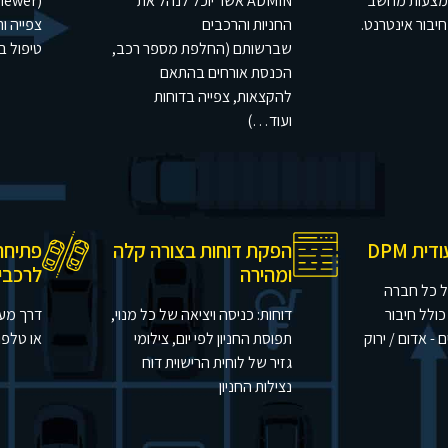
מצעות מחשב
ADMIN אשר יוכל לנהל את
 חיבור אינטרנט.
החניות והרכבים
צפייה ות
שברשותם (החלפת מספר רכב,
טיפול ב
הכנסת אורחים בהתאם
להקצאות, צפייה בדוחות
ועוד…)
ית DPM
הפקת דוחות בצורה קלה
פתיחת
ומהירה
לרכבים
ל כל חברה
כולל חיבור
דוחות: כניסה ויציאה של כל מנוי,
דרך מע
- אדום / ירוק
תפוסת החניון לפי יום, צילומי
או טלפון
גזיר של לוחית הרישוית דוח
נצילות החניון