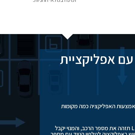
תרונות שילוב של LPR עם אפליקציית
 באמצעות האפליקציה כמה מקומות
כל מנוי מורשה שיגיע למחסום, מערכת ה LPR תזהה את מספר הרכב, והמנוי יקבל
דעת SMS ו\או הודעת פוש באפליקציה לטלפון הנייד עם מספר