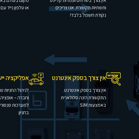
אין צורך בשרתים ועמדות קליינט
מקום בעולם בא
ותשתיות תקשורת. אנו צריכים
או טלפון נייד עם
נקודת חשמל בלבד!
אין צורך בספק אינטרנט
אפליקציה ייעוד
אין צורך בספק אינטרנט.
לניהול החניות ש
התקשורת הינה סלולארית
וחברה – אופציה 
באמצעות SIM
למערכות סנסורים 
בחניון